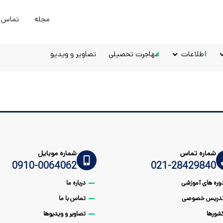
مجله
تماس ب
اطلاعات
مهاجرت تحصیلی
تصاویر و ویدیو
شماره تماس
شماره موبایل
0910-0064062
021-28429840
وره های آموزشی
درباره ما
دریس خصوصی
تماس با ما
شورها
تصاویر و ویدیوها