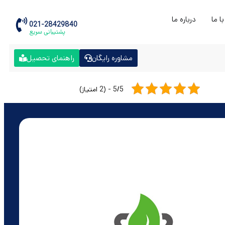
ا ما
درباره ما
021-28429840
پشتیبانی سریع
مشاوره رایگان
راهنمای تحصیل
5/5 - (2 امتیاز)