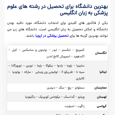
بهترین دانشگاه برای تحصیل در رشته های علوم
پزشکی به زبان انگلیسی
یکی از فاکتور های کلیدی برای انتخاب دانشگاه، مورد تائید بودن
دانشگاه و امکان تحصیل به زبان انگلیسی است. دانشگاه های زیر می
توانند بهترین گزینه ها برای
تحصیل پزشکی در اروپا
باشند.
کمبریج – لنکستر – لیدز – برایتون و ساسکس – کیل –
انگلستان
آکسفورد – ایمپریال کالج لندن
ساپینزا – پاویا – پادوا – بیکوکا – پارما – تورین – تورورگاتا –
ایتالیا
سیه نا – فدریکو II – لوئیجی ون ویتلی – مارکه – بولونیا –
کالیاری
مجارستان
سملوایز – پچ – سگد – دبرسن
لهستان
ورشو – گدانسک – نیکولاس کوپرنیک – یاگیلونیا
کرواسی
زاگرب – اسپلیت