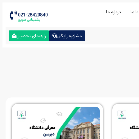
ا ما
درباره ما
021-28429840
پشتیبانی سریع
مشاوره رایگان
راهنمای تحصیل