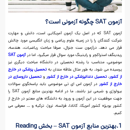
آزمون
SAT
چگونه آزمونی است؟
آزمون SAT که در اصل یک آزمون آمریکایی است، دانش و مهارت
شرکت کنندگان را را در زمینه‌ علوم ریاضی و زبان انگلیسی مورد چالش
قرار می دهد. درآزمون ست جنرال، صرفا مباحث ریاضیات، هندسه،
ریدینگف استراکچر و رایتینگ مورد سوال قرار میگیرد. اما در
آزمون
SAT
موضوعی، متناسب با رشته تحصیلی در دانشگاه مباحث دیگری نیز
پرسیده می شود. به طور مثال علاقه مندان به
تحصیل پزشکی در خارج
از کشور
،
تحصیل دندانپزشکی در خارج از کشور
و
تحصیل داروسازی در
خارج از کشور
در آزمون اس ای تی موضوعی باید پاسخگوی سوالات
بیولوژی و شیمی نیز باشند. ما در ادامه بهترین منابع آزمون SAT را
جهت موفقیت در این آزمون و ورود به دانشگاه های معتبر در خارج از
کشور بویژه کشور آمریکا، کانادا، فرانسه، نروژ، ترکیه و … معرفی می
کنیم.
1.بهترین منابع آزمون
SAT –
بخش
Reading