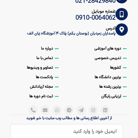
021-28429840
شماره موبایل
0910-0064062
آدرس
پاسداران زمردیان (بوستان یکم) پلاک ۴ آموزشگاه زبان الف
دوره های آموزشی
درباره ما
تدریس خصوصی
تماس با ما
کشورها
تصاویر و ویدیوها
برترین دانشگاه ها
پادکست ها
برترین رشته ها
مجله آریادانش
ارزیابی رایگان
ثبت نام دوره ها
از آخرین اطلاع رسانی ها و مطالب وب سایت با خبر شوید