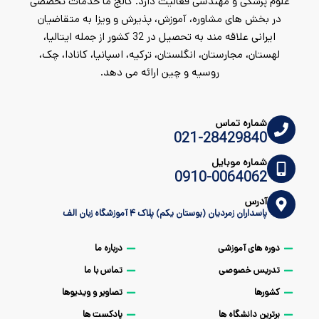
علوم پزشکی و مهندسی فعالیت دارد. کالج ما خدمات تخصصی
در بخش های مشاوره، آموزش، پذیرش و ویزا به متقاضیان
ایرانی علاقه مند به تحصیل در 32 کشور از جمله ایتالیا،
لهستان، مجارستان، انگلستان، ترکیه، اسپانیا، کانادا، چک،
روسیه و چین ارائه می دهد.
شماره تماس
021-28429840
شماره موبایل
0910-0064062
آدرس
پاسداران زمردیان (بوستان یکم) پلاک ۴ آموزشگاه زبان الف
دوره های آموزشی
درباره ما
تدریس خصوصی
تماس با ما
کشورها
تصاویر و ویدیوها
برترین دانشگاه ها
پادکست ها