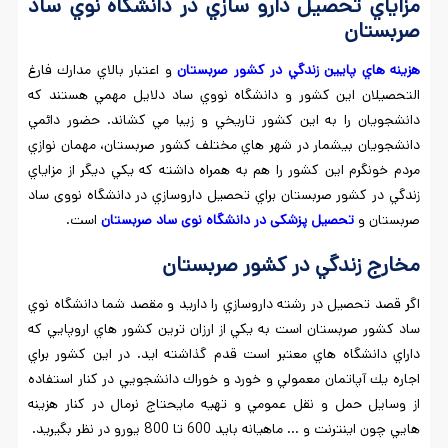
مزاياي تحصيل
دارو سازي در
دانشگاه نوي ساد
صربستان
هزينه هاي پايين زندگي در كشور صربستان
و اعتبار بالاي مدارك فارغ
التحصيلان اين كشور و دانشگاه نووي ساد دلايل مهمي هستند كه
دانشجويان را به اين كشور تاريخي و زيبا مي كشاند. حضور دائمي
دانشجويان بيشمار در شهر هاي مختلف كشور صربستان، مهمان نوازي
مردم خونگرم اين كشور را هم به همراه داشته كه يكي ديگر از مزاياي
زندگي در كشور صربستان براي تحصيل داروسازي در دانشگاه نووی ساد
صربستان و
تحصیل پزشکی در دانشگاه نوی ساد صربستان
است.
مخارج زندگي در كشور صربستان
اگر قصد تحصيل در رشته داروسازي را داريد و مقصد شما دانشگاه نوي
ساد كشور صربستان است به يكي از ارزان ترين كشور هاي اروپايي كه
داراي دانشگاه هاي معتبر است قدم گذاشته ايد. در اين كشور براي
اجاره يك آپاتمان معمولي و خورد و خوراك دانشجويي در كنار استفاده
از وسايل حمل و نقل عمومي و تهيه مايحتاج نرمال در كنار هزينه
هايي چون اينترنت و … ماهيانه بايد 600 تا 800 يورو در نظر بگيريد.