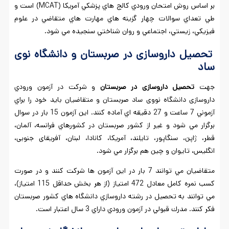
بر اساس روش امتحان ورودي كالج هاي پزشكي آمريكا (MCAT) است و
طي تعداي سوالات چهار گزينه هاي مهارت هاي متقاضي در علوم
فيزيكي، زيستي، اجتماعي و روان شناختي سنجيده مي شود.
تحصیل داروسازی در صربستان و دانشگاه نوی
ساد
جهت
تحصیل داروسازی در صربستان
و شرکت در آزمون ورودي
داروسازی دانشگاه نووی ساد صربستان و متقاضیان بايد خود را براي
آزموني 7 ساعت و 27 دقيقه اي آماده کنند. اين آزمون 15 بار در سوال
برگزار مي شود و غير از كشور صربستان در كشورهاي فرانسه، آلمان،
قطر، ژاپن، سنگاپور، تایلند، آمریکا، کانادا، لبنان، آفریقای جنوبی،
انگلیس، تایوان و چین هم برگزار مي شود.
متقاضيان مي توانند 7 بار در اين آزمون ها شركت كنند و در صورت
كسب نمره كامل معادل 472 امتياز (از هر بخش حداقل 115 امتياز)،
مي توانند به تحصيل در رشته داروسازي دانشگاه هاي كشور صربستان
فكر كنند. مدرك قبولي در آزمون ورودي داراي 3 سال اعتبار است.