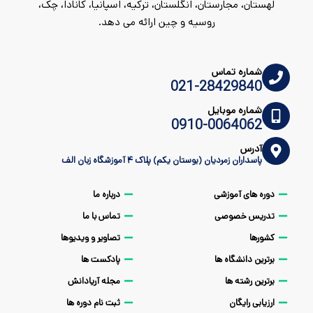
لهستان، مجارستان، انگلستان، ترکیه، اسپانیا، کانادا، چک،
روسیه و چین ارائه می دهد.
شماره تماس
021-28429840
شماره موبایل
0910-0064062
آدرس
پاسداران زمردیان (بوستان یکم) پلاک ۴ آموزشگاه زبان الف
دوره های آموزشی
درباره ما
تدریس خصوصی
تماس با ما
کشورها
تصاویر و ویدیوها
برترین دانشگاه ها
پادکست ها
برترین رشته ها
مجله آریادانش
ارزیابی رایگان
ثبت نام دوره ها