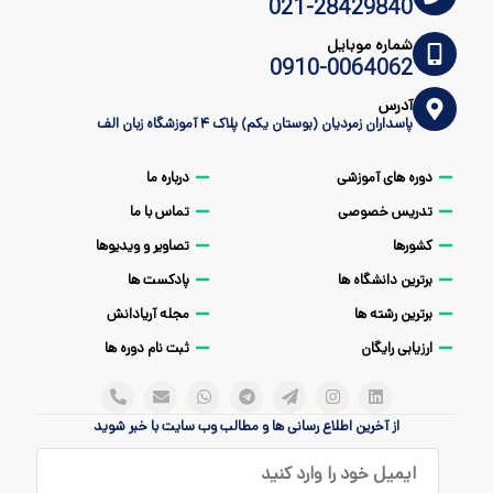
021-28429840
شماره موبایل
0910-0064062
آدرس
پاسداران زمردیان (بوستان یکم) پلاک ۴ آموزشگاه زبان الف
دوره های آموزشی
درباره ما
تدریس خصوصی
تماس با ما
کشورها
تصاویر و ویدیوها
برترین دانشگاه ها
پادکست ها
برترین رشته ها
مجله آریادانش
ارزیابی رایگان
ثبت نام دوره ها
از آخرین اطلاع رسانی ها و مطالب وب سایت با خبر شوید