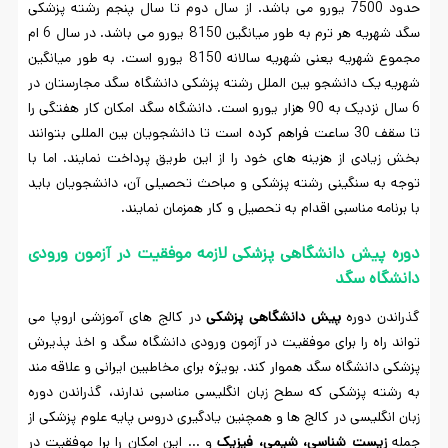
حدود 7500 یورو می باشد. از سال دوم تا سال پنجم رشته پزشکی
سگد شهریه هر ترم به طور میانگین 8150 یورو می باشد. در سال 6 ام
مجموع شهریه یعنی شهریه سالانه 8150 یورو است. به طور میانگین
شهریه یک دانشجو بین الملل رشته پزشکی دانشگاه سگد مجارستان در
6 سال نزدیک به 90 هزار یورو است. دانشگاه سگد امکان کار هفتگی را
تا سقف 30 ساعت فراهم کرده است تا دانشجویان بین المللی بتوانند
بخش زیادی از هزینه های خود را از این طریق پرداخت نمایند. اما با
توجه به سنگینی رشته پزشکی و مباحث تحصیلی آن، دانشجویان باید
با برنامه مناسبی اقدام به تحصیل و کار همزمان نمایند.
دوره پیش دانشگاهی پزشکی لازمه موفقیت در آزمون ورودی
دانشگاه سگد
گذراندن دوره
پیش دانشگاهی پزشکی
در کالج های آموزشی اروپا می
تواند راه را برای موفقیت در آزمون ورودی دانشگاه سگد و اخذ پذیرش
پزشکی دانشگاه سگد هموار کند. بویژه برای مخاطبین ایرانی و علاقه مند
به رشته پزشکی که سطح زبان انگلیسی مناسبی ندارند، گذراندن دوره
زبان انگلیسی در کالج ها و همچنین یادگیری دروس پایه علوم پزشکی از
جمله
زیست شناسی، شیمی، فیزیک
و … این امکان را برا موفقیت در