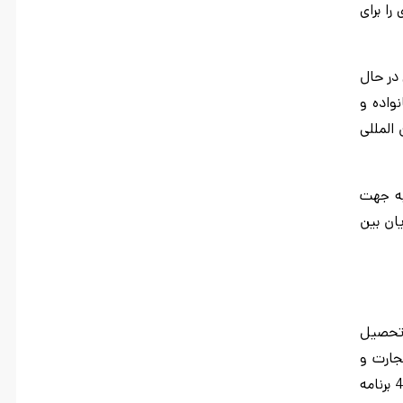
را برای
 در حال
واده و
المللی
د به جهت
نشجویان بین
ان تحصیل
تجارت و
اقتصاد، دانشکده هنر و علوم انسانی، دانشکده علوم اجتماعی و دانشکده زیست شناسی و 20 کالج به همراه 80 برنامه کارشناسی، بیش از 42 برنامه