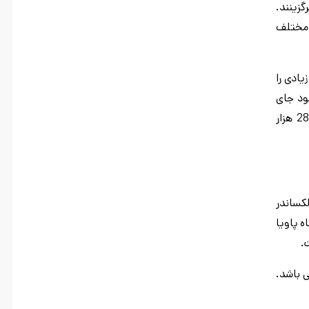
زینند.
لوم مختلف
ادی را
لب خود جای
داده است. دانشگاه پاویا متشکل از 7 دانشکده مجزا و 2 پردیس و 20 کالج می باشد. پاویا هم اکنون دارای 981 هیئت علمی و بالغ بر 28 هزار
کساندر
ه پاویا
.
 کلاسیک شد و هم اکنون این دانشگاه رتبه 501-590 را در رتبه بندی QSدارا می باشد.