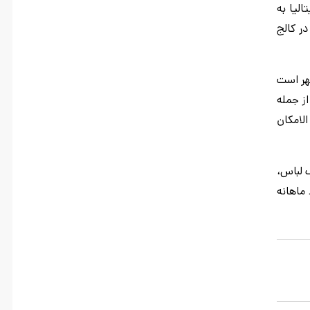
لیا به
ا به آسانی حل خواهد شد وجود مسکن است حدود 2000 دانشجو در کالج
ان های شهر است
ن شهر پاویا حدود 20 یورو می باشد. از جمله
الامکان
گ لباس،
ماهانه