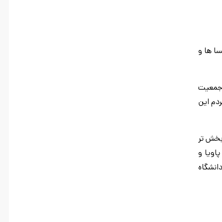
سا ها و
 جمعیت
ردم این
بخش تر
اویا و
دانشگاه